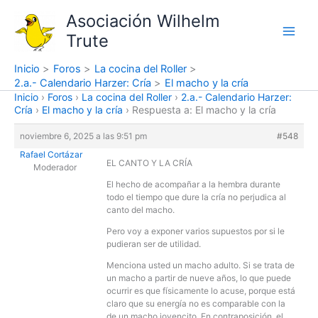
Ir
Asociación Wilhelm
al
Trute
contenido
Inicio
Foros
La cocina del Roller
2.a.- Calendario Harzer: Cría
El macho y la cría
Inicio
›
Foros
›
La cocina del Roller
›
2.a.- Calendario Harzer:
Cría
›
El macho y la cría
›
Respuesta a: El macho y la cría
noviembre 6, 2025 a las 9:51 pm
#548
Rafael Cortázar
EL CANTO Y LA CRÍA
Moderador
El hecho de acompañar a la hembra durante
todo el tiempo que dure la cría no perjudica al
canto del macho.
Pero voy a exponer varios supuestos por si le
pudieran ser de utilidad.
Menciona usted un macho adulto. Si se trata de
un macho a partir de nueve años, lo que puede
ocurrir es que físicamente lo acuse, porque está
claro que su energía no es comparable con la
de un macho jovencito. En contraposición, el