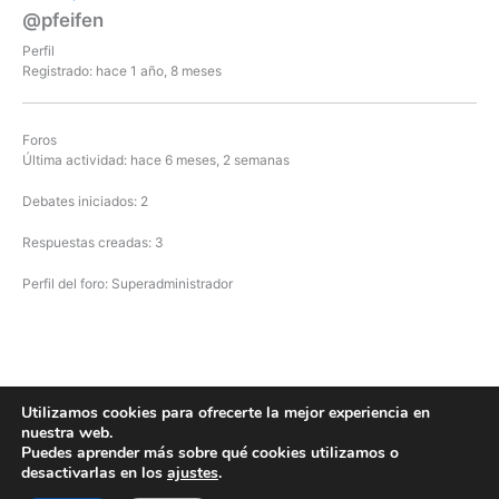
@pfeifen
Perfil
Registrado: hace 1 año, 8 meses
Foros
Última actividad: hace 6 meses, 2 semanas
Debates iniciados: 2
Respuestas creadas: 3
Perfil del foro: Superadministrador
Utilizamos cookies para ofrecerte la mejor experiencia en
nuestra web.
Todos los derechos © 2026 Asociación Wilhelm Trute | Funciona
Puedes aprender más sobre qué cookies utilizamos o
gracias a
Tema Astra para WordPress
desactivarlas en los
ajustes
.