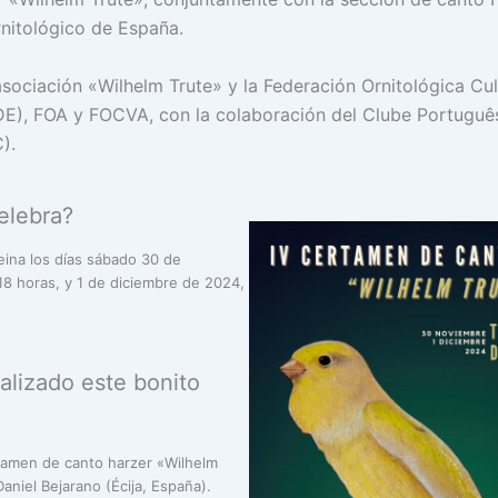
itológico de España.
asociación «Wilhelm Trute» y la Federación Ornitológica Cul
E), FOA y FOCVA, con la colaboración del Clube Portuguê
).
elebra?
eina los días sábado 30 de
18 horas, y 1 de diciembre de 2024,
alizado este bonito
rtamen de canto harzer «Wilhelm
aniel Bejarano (Écija, España).