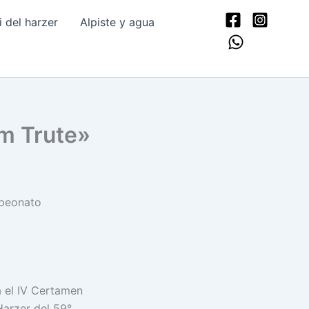
del harzer
Alpiste y agua
m Trute»
mpeonato
 el IV Certamen
Harzer del 59°