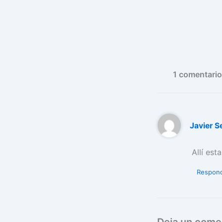
1 comentario
Javier S
Allí est
Respon
Deja un come