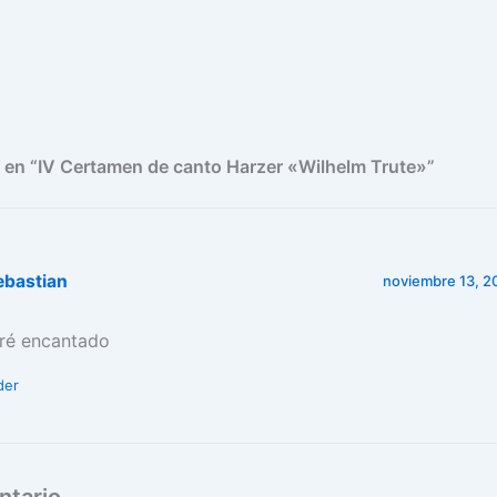
 en “IV Certamen de canto Harzer «Wilhelm Trute»”
ebastian
noviembre 13, 20
aré encantado
der
ntario