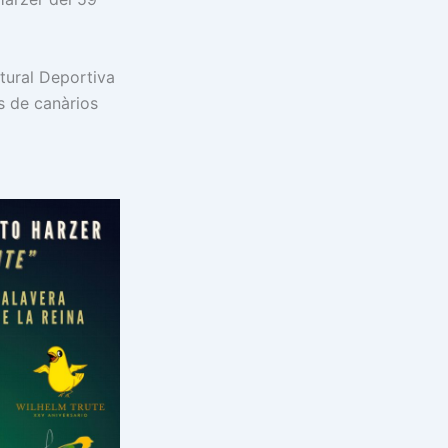
tural Deportiva
s de canàrios