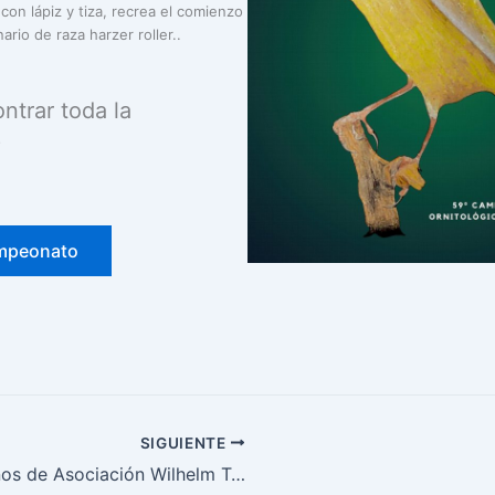
con lápiz y tiza, recrea el comienzo
ario de raza harzer roller..
trar toda la
?
mpeonato
SIGUIENTE
25 años de Asociación Wilhelm Trute