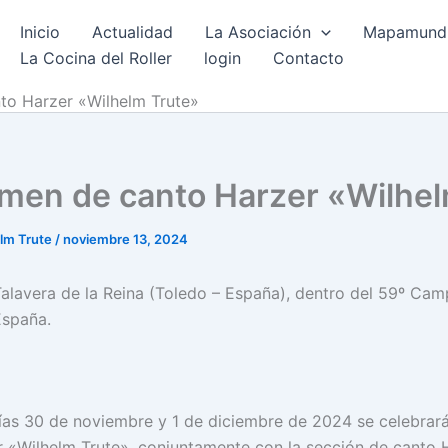
Inicio
Actualidad
La Asociación
Mapamundi 
La Cocina del Roller
login
Contacto
to Harzer «Wilhelm Trute»
amen de canto Harzer «Wilhel
elm Trute
/
noviembre 13, 2024
Talavera de la Reina (Toledo – España), dentro del 59º Ca
España.
as 30 de noviembre y 1 de diciembre de 2024 se celebrará
 «Wilhelm Trute», conjuntamente con la sección de canto 