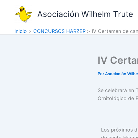
Ir
al
Asociación Wilhelm Trute
contenido
Inicio
CONCURSOS HARZER
IV Certamen de can
IV Cert
Por
Asociación Wilh
Se celebrará en 
Ornitológico de 
Los próximos dí
de canto Harzer