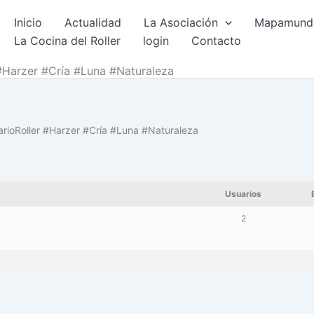
Inicio
Actualidad
La Asociación
Mapamundi 
La Cocina del Roller
login
Contacto
#Harzer #Cría #Luna #Naturaleza
arioRoller #Harzer #Cría #Luna #Naturaleza
Usuarios
2