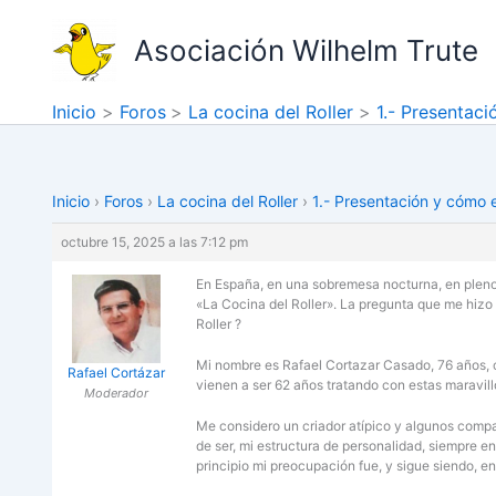
Ir
al
Asociación Wilhelm Trute
contenido
Inicio
Foros
La cocina del Roller
1.- Presentac
Inicio
›
Foros
›
La cocina del Roller
›
1.- Presentación y cómo 
octubre 15, 2025 a las 7:12 pm
En España, en una sobremesa nocturna, en pleno
«La Cocina del Roller». La pregunta que me hizo 
Roller ?
Mi nombre es Rafael Cortazar Casado, 76 años, cr
Rafael Cortázar
vienen a ser 62 años tratando con estas maravill
Moderador
Me considero un criador atípico y algunos compañ
de ser, mi estructura de personalidad, siempre e
principio mi preocupación fue, y sigue siendo, e