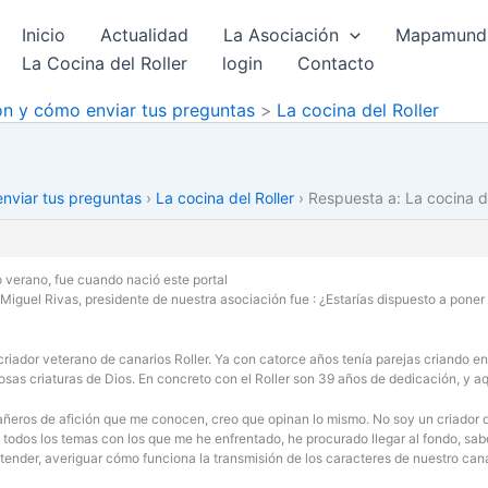
Inicio
Actualidad
La Asociación
Mapamundi 
La Cocina del Roller
login
Contacto
ión y cómo enviar tus preguntas
La cocina del Roller
enviar tus preguntas
›
La cocina del Roller
›
Respuesta a: La cocina de
 verano, fue cuando nació este portal
Miguel Rivas, presidente de nuestra asociación fue : ¿Estarías dispuesto a poner 
iador veterano de canarios Roller. Ya con catorce años tenía parejas criando en 
osas criaturas de Dios. En concreto con el Roller son 39 años de dedicación, y aq
eros de afición que me conocen, creo que opinan lo mismo. No soy un criador de c
n todos los temas con los que me he enfrentado, he procurado llegar al fondo, sab
ntender, averiguar cómo funciona la transmisión de los caracteres de nuestro can