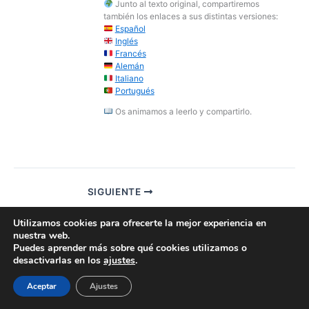
Junto al texto original, compartiremos
también los enlaces a sus distintas versiones:
Español
Inglés
Francés
Alemán
Italiano
Portugués
Os animamos a leerlo y compartirlo.
SIGUIENTE
Utilizamos cookies para ofrecerte la mejor experiencia en
nuestra web.
Todos los derechos © 2026 Asociación Wilhelm Trute | Funciona
Puedes aprender más sobre qué cookies utilizamos o
gracias a
Tema Astra para WordPress
desactivarlas en los
ajustes
.
Aceptar
Ajustes