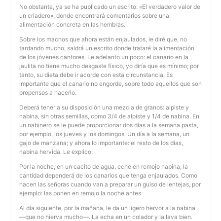
No obstante, ya se ha publicado un escrito: «El verdadero valor de
un criadero», donde encontrará comentarios sobre una
alimentación concreta en las hembras.
Sobre los machos que ahora están enjaulados, le diré que, no
tardando mucho, saldrá un escrito donde trataré la alimentación
de los jóvenes cantores. Le adelanto un poco: el canario en la
jaulita no tiene mucho desgaste físico, yo diría que es mínimo; por
tanto, su dieta debe ir acorde con esta circunstancia. Es
importante que el canario no engorde, sobre todo aquellos que son
propensos a hacerlo.
Deberá tener a su disposición una mezcla de granos: alpiste y
nabina, sin otras semillas, como 3/4 de alpiste y 1/4 de nabina. En
un nabinero se le puede proporcionar dos días a la semana pasta,
por ejemplo, los jueves y los domingos. Un día a la semana, un
gajo de manzana; y ahora lo importante: el resto de los días,
nabina hervida. Le explico:
Por la noche, en un cacito de agua, eche en remojo nabina; la
cantidad dependerá de los canarios que tenga enjaulados. Como
hacen las señoras cuando van a preparar un guiso de lentejas, por
ejemplo: las ponen en remojo la noche antes.
Al día siguiente, por la mañana, le da un ligero hervor a la nabina
—que no hierva mucho—. La echa en un colador y la lava bien.