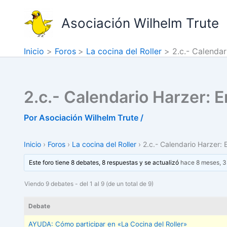
Ir
al
Asociación Wilhelm Trute
contenido
Inicio
Foros
La cocina del Roller
2.c.- Calenda
2.c.- Calendario Harzer:
Por
Asociación Wilhelm Trute
/
Inicio
›
Foros
›
La cocina del Roller
›
2.c.- Calendario Harzer:
Este foro tiene 8 debates, 8 respuestas y se actualizó
hace 8 meses, 
Viendo 9 debates - del 1 al 9 (de un total de 9)
Debate
AYUDA: Cómo participar en «La Cocina del Roller»