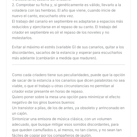
2. Comprobar su ficha y, si genéticamente es válido, llevarlo a la
voladera con las hembras. El año que viene, cuando inicie de
nuevo el canto, escucharlo otra vez.
El trabajo del canario en septiembre es adaptarse a espacios más
reducidos y ejercitarse en el repaso de su canto. El trabajo del
criador en septiembre es oír el repaso de los noveles y no
molestarlos.
Evitar al máximo el estrés (variable G) de sus canarios, quitar a los
discordantes, sacarlos de la estancia y esperar para escucharlos
más adelante (cambiarán a medida que maduren).
Como cada criadero tiene sus peculiaridades, puede que la opción
de sacar de la estancia a los canarios que dicen palabrotas no sea
viable, o que el trabajo u otras circunstancias no permitan al
criador estar presente en horas de repaso.
Quiero poner sobre la mesa una opción para minimizar el efecto
negativo de los giros buenos buenos:
Un transistor a pilas, de los de antes, ya obsoleto y arrinconado en
un cajón.
Sintonizar una emisora de música clásica, con un volumen
adecuado, que busque mitigar esos sonidos discordantes, para
que queden camuflados o, al menos, no tan claros, y no sean tan
fáciles de copiar por los compañeros de jaulón.