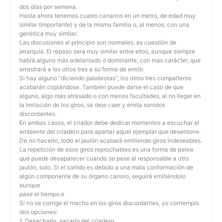
dos días por semana.
Hasta ahora tenemos cuatro canarios en un metro, de edad muy
similar (importante) y de la misma familia o, al menos, con una
genética muy similar.
Las discusiones al principio son normales: es cuestión de
jerarquía. El repaso será muy similar entre ellos, aunque siempre
habrá alguno más adelantado o dominante, con más carácter, que
arrastrará a los otros tres a su forma de emitir.
Si hay alguno “diciendo palabrotas”, los otros tres compañeros
acabarán copiándose. También puede darse el caso de que
alguno, algo más atrasado o con menos facultades, al no llegar en
la imitación de los giros, se deje caer y emita sonidos
discordantes.
En ambos casos, el criador debe dedicar momentos a escuchar el
ambiente del criadero para apartar aquel ejemplar que desentone.
De no hacerlo, todo el jaulón acabará emitiendo giros indeseables.
La repetición de esos giros reprochables es una forma de pelea
que puede desaparecer cuando se pase al responsable a otro
jaulón, solo. Si el sonido es debido a una mala conformación de
algún componente de su órgano canoro, seguirá emitiéndolo
aunque
pase el tiempo.e
Si no se corrige el macho en los giros discordantes, yo contemplo
dos opciones:
1. Desecharlo, sacarlo del criadero.