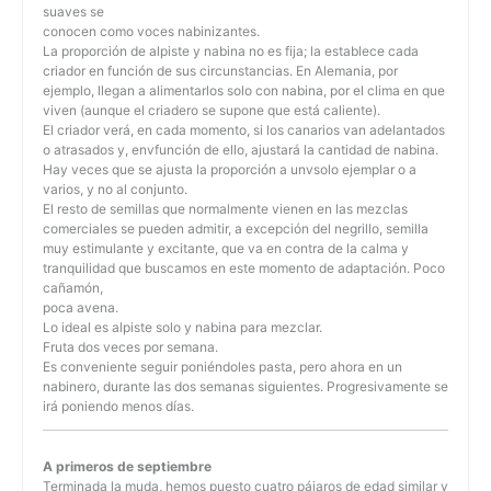
suaves se
conocen como voces nabinizantes.
La proporción de alpiste y nabina no es fija; la establece cada
criador en función de sus circunstancias. En Alemania, por
ejemplo, llegan a alimentarlos solo con nabina, por el clima en que
viven (aunque el criadero se supone que está caliente).
El criador verá, en cada momento, si los canarios van adelantados
o atrasados y, envfunción de ello, ajustará la cantidad de nabina.
Hay veces que se ajusta la proporción a unvsolo ejemplar o a
varios, y no al conjunto.
El resto de semillas que normalmente vienen en las mezclas
comerciales se pueden admitir, a excepción del negrillo, semilla
muy estimulante y excitante, que va en contra de la calma y
tranquilidad que buscamos en este momento de adaptación. Poco
cañamón,
poca avena.
Lo ideal es alpiste solo y nabina para mezclar.
Fruta dos veces por semana.
Es conveniente seguir poniéndoles pasta, pero ahora en un
nabinero, durante las dos semanas siguientes. Progresivamente se
irá poniendo menos días.
A primeros de septiembre
Terminada la muda, hemos puesto cuatro pájaros de edad similar y