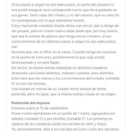
Si los pasos a seguir no son adecuados, el canto del canario no
nos podrá asegurar que corresponde con lo que lleva grabado en
sus genes. Será culpa del criador, y no del canario, que su canción
no corresponda con lo que realmente heredó.
Estoy marcando variables (hasta ahora van once), aún a riesgo de
ser pesado, pero el criador nuevo debe saber que, por muy buena
que sea la estirpe de pájaros que tenga envsu criadero, si sus
conocimientos de los distintos pasos a seguir no son adecuados,
son
factores que van a influir en el canto. Cuando tenga los canarios
en la jaulita de concurso, posiblemente lo que oiga estará
distorsionado y no será fiable.
De hecho, la misma estirpe trabajada en distintos criaderos
desarrolla canciones distintas, mejores o peores, pero distintas.
Está claro que las manos y los conocimientos delvcriador (variable
K) no son los mismos.
Una estirpe en manos de un criador novel sonará de forma
parecida, pero no igual, que la misma estirpe criada en su origen.
Reducción del espacio
Estamos sobre el 15 de septiembre.
Poner cuatro ejemplares en un jaulón de 1 metro, agrupados por
edades (variable C) y por familias (variable F). Los primeros en
separar de las voladeras serán los nacidos en abril y mayo.
Yo, personalmente, dejo a los nacidos en junio y julio dos semanas