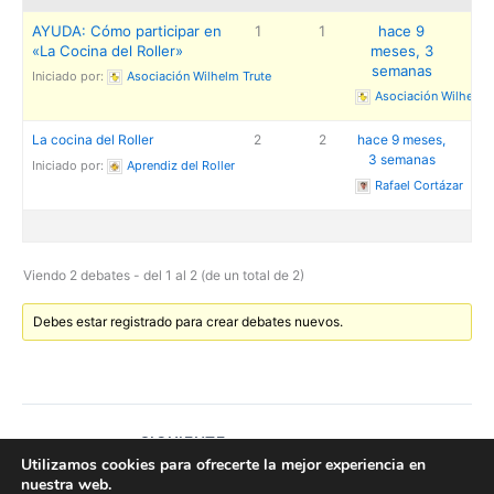
AYUDA: Cómo participar en
1
1
hace 9
«La Cocina del Roller»
meses, 3
semanas
Iniciado por:
Asociación Wilhelm Trute
Asociación Wilhelm 
La cocina del Roller
2
2
hace 9 meses,
3 semanas
Iniciado por:
Aprendiz del Roller
Rafael Cortázar
Viendo 2 debates - del 1 al 2 (de un total de 2)
Debes estar registrado para crear debates nuevos.
SIGUIENTE
Utilizamos cookies para ofrecerte la mejor experiencia en
nuestra web.
Todos los derechos © 2026 Asociación Wilhelm Trute | Funciona