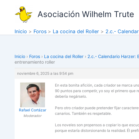
Ir
al
Asociación Wilhelm Trute
contenido
Inicio
Foros
La cocina del Roller
2.c.- Calenda
Inicio
›
Foros
›
La cocina del Roller
›
2.c.- Calendario Harzer:
entrenamiento roller
noviembre 6, 2025 a las 9:54 pm
En esta bonita afición, cada criador se marca u
90 puntos para competir, yo soy el primero que re
debería negárselo.
Pero otro criador puede pretender fijar caractere
Rafael Cortázar
canarios. También es respetable.
Moderador
Los noveles son propensos a copiar lo que escuch
porque estaría distorsionando la realidad. Él pre