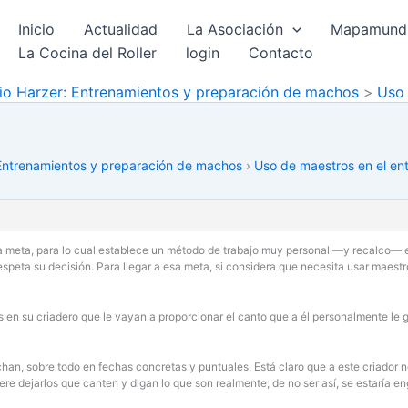
Inicio
Actualidad
La Asociación
Mapamundi 
La Cocina del Roller
login
Contacto
rio Harzer: Entrenamientos y preparación de machos
Uso 
 Entrenamientos y preparación de machos
›
Uso de maestros en el ent
na meta, para lo cual establece un método de trabajo muy personal —y recalco— en
speta su decisión. Para llegar a esa meta, si considera que necesita usar maestro
s en su criadero que le vayan a proporcionar el canto que a él personalmente le g
an, sobre todo en fechas concretas y puntuales. Está claro que a este criador n
fiere dejarlos que canten y digan lo que son realmente; de no ser así, se estaría 