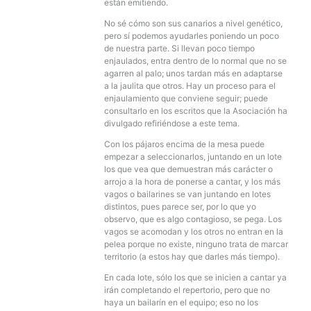
están emitiendo.
No sé cómo son sus canarios a nivel genético,
pero sí podemos ayudarles poniendo un poco
de nuestra parte. Si llevan poco tiempo
enjaulados, entra dentro de lo normal que no se
agarren al palo; unos tardan más en adaptarse
a la jaulita que otros. Hay un proceso para el
enjaulamiento que conviene seguir; puede
consultarlo en los escritos que la Asociación ha
divulgado refiriéndose a este tema.
Con los pájaros encima de la mesa puede
empezar a seleccionarlos, juntando en un lote
los que vea que demuestran más carácter o
arrojo a la hora de ponerse a cantar, y los más
vagos o bailarines se van juntando en lotes
distintos, pues parece ser, por lo que yo
observo, que es algo contagioso, se pega. Los
vagos se acomodan y los otros no entran en la
pelea porque no existe, ninguno trata de marcar
territorio (a estos hay que darles más tiempo).
En cada lote, sólo los que se inicien a cantar ya
irán completando el repertorio, pero que no
haya un bailarín en el equipo; eso no los