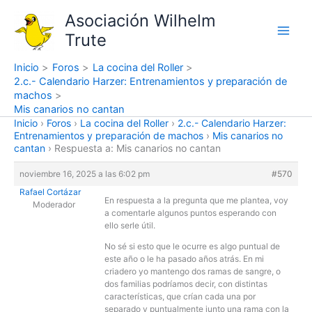
Ir
Asociación Wilhelm
al
Trute
contenido
Inicio
Foros
La cocina del Roller
2.c.- Calendario Harzer: Entrenamientos y preparación de
machos
Mis canarios no cantan
Inicio
›
Foros
›
La cocina del Roller
›
2.c.- Calendario Harzer:
Entrenamientos y preparación de machos
›
Mis canarios no
cantan
›
Respuesta a: Mis canarios no cantan
noviembre 16, 2025 a las 6:02 pm
#570
Rafael Cortázar
En respuesta a la pregunta que me plantea, voy
Moderador
a comentarle algunos puntos esperando con
ello serle útil.
No sé si esto que le ocurre es algo puntual de
este año o le ha pasado años atrás. En mi
criadero yo mantengo dos ramas de sangre, o
dos familias podríamos decir, con distintas
características, que crían cada una por
separado y puntualmente junto una rama con la