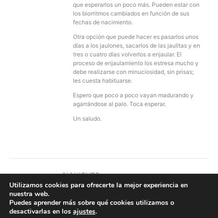
que esperarlos un poco más. Pueden estar con
los biorritmos cambiados en función de sus
fechas de nacimiento.
Otra opción que puede hacer es pasarlos unos
días a los jaulones, sacarlos de las jaulitas y en
tres o cuatro días volverlos a enjaular. El
proceso de enjaulamiento los estresa mucho y
debe realizarse con minuciosidad, sin prisas;
les cuesta habituarse.
Espero que poco a poco vayan madurando y
agarrándose al palo. Toca esperar.
Un saludo.
SIGUIENTE
Utilizamos cookies para ofrecerte la mejor experiencia en
nuestra web.
Todos los derechos © 2026 Asociación Wilhelm Trute | Funciona
Puedes aprender más sobre qué cookies utilizamos o
gracias a
Tema Astra para WordPress
desactivarlas en los
ajustes
.