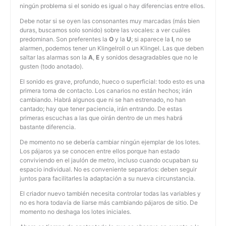
ningún problema si el sonido es igual o hay diferencias entre ellos.
Debe notar si se oyen las consonantes muy marcadas (más bien
duras, buscamos solo sonido) sobre las vocales: a ver cuáles
predominan. Son preferentes la
O
y la
U
; si aparece la
I
, no se
alarmen, podemos tener un Klingelroll o un Klingel. Las que deben
saltar las alarmas son la
A
,
E
y sonidos desagradables que no le
gusten (todo anotado).
El sonido es grave, profundo, hueco o superficial: todo esto es una
primera toma de contacto. Los canarios no están hechos; irán
cambiando. Habrá algunos que ni se han estrenado, no han
cantado; hay que tener paciencia, irán entrando. De estas
primeras escuchas a las que oirán dentro de un mes habrá
bastante diferencia.
De momento no se debería cambiar ningún ejemplar de los lotes.
Los pájaros ya se conocen entre ellos porque han estado
conviviendo en el jaulón de metro, incluso cuando ocupaban su
espacio individual. No es conveniente separarlos: deben seguir
juntos para facilitarles la adaptación a su nueva circunstancia.
El criador nuevo también necesita controlar todas las variables y
no es hora todavía de liarse más cambiando pájaros de sitio. De
momento no deshaga los lotes iniciales.