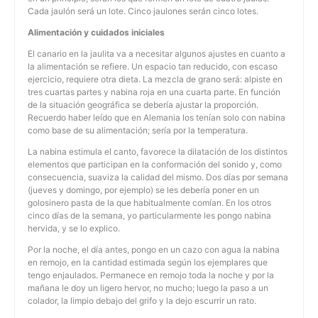
Cada jaulón será un lote. Cinco jaulones serán cinco lotes.
Alimentación y cuidados iniciales
El canario en la jaulita va a necesitar algunos ajustes en cuanto a
la alimentación se refiere. Un espacio tan reducido, con escaso
ejercicio, requiere otra dieta. La mezcla de grano será: alpiste en
tres cuartas partes y nabina roja en una cuarta parte. En función
de la situación geográfica se debería ajustar la proporción.
Recuerdo haber leído que en Alemania los tenían solo con nabina
como base de su alimentación; sería por la temperatura.
La nabina estimula el canto, favorece la dilatación de los distintos
elementos que participan en la conformación del sonido y, como
consecuencia, suaviza la calidad del mismo. Dos días por semana
(jueves y domingo, por ejemplo) se les debería poner en un
golosinero pasta de la que habitualmente comían. En los otros
cinco días de la semana, yo particularmente les pongo nabina
hervida, y se lo explico.
Por la noche, el día antes, pongo en un cazo con agua la nabina
en remojo, en la cantidad estimada según los ejemplares que
tengo enjaulados. Permanece en remojo toda la noche y por la
mañana le doy un ligero hervor, no mucho; luego la paso a un
colador, la limpio debajo del grifo y la dejo escurrir un rato.