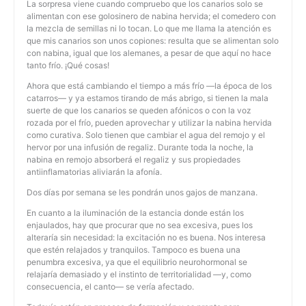
La sorpresa viene cuando compruebo que los canarios solo se
alimentan con ese golosinero de nabina hervida; el comedero con
la mezcla de semillas ni lo tocan. Lo que me llama la atención es
que mis canarios son unos copiones: resulta que se alimentan solo
con nabina, igual que los alemanes, a pesar de que aquí no hace
tanto frío. ¡Qué cosas!
Ahora que está cambiando el tiempo a más frío —la época de los
catarros— y ya estamos tirando de más abrigo, si tienen la mala
suerte de que los canarios se queden afónicos o con la voz
rozada por el frío, pueden aprovechar y utilizar la nabina hervida
como curativa. Solo tienen que cambiar el agua del remojo y el
hervor por una infusión de regaliz. Durante toda la noche, la
nabina en remojo absorberá el regaliz y sus propiedades
antiinflamatorias aliviarán la afonía.
Dos días por semana se les pondrán unos gajos de manzana.
En cuanto a la iluminación de la estancia donde están los
enjaulados, hay que procurar que no sea excesiva, pues los
alteraría sin necesidad: la excitación no es buena. Nos interesa
que estén relajados y tranquilos. Tampoco es buena una
penumbra excesiva, ya que el equilibrio neurohormonal se
relajaría demasiado y el instinto de territorialidad —y, como
consecuencia, el canto— se vería afectado.