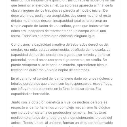
unos quince minutos de exposición, les quitaba el modelo y tenían
que terminar el ejercicio sin él. La sorpresa aparecía al final de la
clase: ninguno de los trabajos se parecía al modelo inicial. De
doce alumnos, podían ser aceptables dos como mucho; el resto
dejaba mucho que desear. Incapacidad total para plasmar un
simple zapato de tacón de una señora, y eso que todos sabían
cómo era. Incapaces de representar en un campo visual una
forma. Todos los cuadros eran distintos; ninguno igual.
Conclusión: la capacidad creativa de esos lados derechos del
cerebro era nula, estaba adormecida, atrofiada de no usarla. La
capacidad de nuestro cerebro es algo que se hereda y tiene su
potencial, pero si no se usa para algo concreto, se atrofia. Se
puede recuperar si se le pone en marcha. Aprendieron bien la
lección: no quisieron volver a copiar de estampas.
En el canario, el control del canto viene dado por unos núcleos o
lóbulos cerebrales que crean; son los responsables, específicos,
que influyen notablemente en la función de su canto. Esa
capacidad es heredable.
Junto con la dotación genética a nivel de núcleos cerebrales
respecto al canto, tenemos un complejo mecanismo fisiológico
que incluye un sistema de producción hormonal, los factores
medioambientales del criadero y otra condicionante: la edad del
animal. Todos juntos, al unísono, forman un paquete responsable