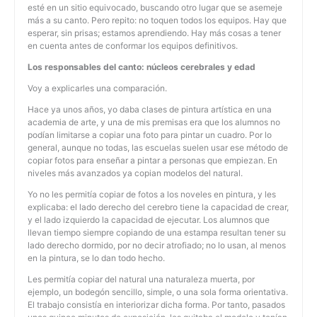
esté en un sitio equivocado, buscando otro lugar que se asemeje
más a su canto. Pero repito: no toquen todos los equipos. Hay que
esperar, sin prisas; estamos aprendiendo. Hay más cosas a tener
en cuenta antes de conformar los equipos definitivos.
Los responsables del canto: núcleos cerebrales y edad
Voy a explicarles una comparación.
Hace ya unos años, yo daba clases de pintura artística en una
academia de arte, y una de mis premisas era que los alumnos no
podían limitarse a copiar una foto para pintar un cuadro. Por lo
general, aunque no todas, las escuelas suelen usar ese método de
copiar fotos para enseñar a pintar a personas que empiezan. En
niveles más avanzados ya copian modelos del natural.
Yo no les permitía copiar de fotos a los noveles en pintura, y les
explicaba: el lado derecho del cerebro tiene la capacidad de crear,
y el lado izquierdo la capacidad de ejecutar. Los alumnos que
llevan tiempo siempre copiando de una estampa resultan tener su
lado derecho dormido, por no decir atrofiado; no lo usan, al menos
en la pintura, se lo dan todo hecho.
Les permitía copiar del natural una naturaleza muerta, por
ejemplo, un bodegón sencillo, simple, o una sola forma orientativa.
El trabajo consistía en interiorizar dicha forma. Por tanto, pasados