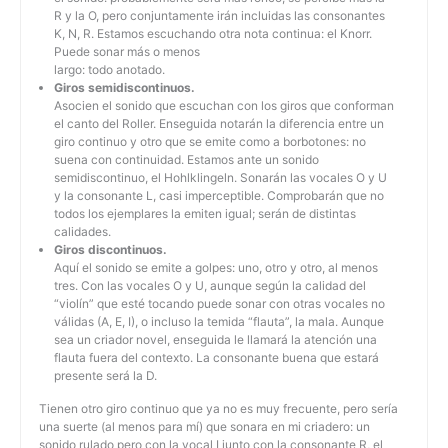
R y la O, pero conjuntamente irán incluidas las consonantes
K, N, R. Estamos escuchando otra nota continua: el Knorr.
Puede sonar más o menos
largo: todo anotado.
Giros semidiscontinuos.
Asocien el sonido que escuchan con los giros que conforman
el canto del Roller. Enseguida notarán la diferencia entre un
giro continuo y otro que se emite como a borbotones: no
suena con continuidad. Estamos ante un sonido
semidiscontinuo, el Hohlklingeln. Sonarán las vocales O y U
y la consonante L, casi imperceptible. Comprobarán que no
todos los ejemplares la emiten igual; serán de distintas
calidades.
Giros discontinuos.
Aquí el sonido se emite a golpes: uno, otro y otro, al menos
tres. Con las vocales O y U, aunque según la calidad del
“violín” que esté tocando puede sonar con otras vocales no
válidas (A, E, I), o incluso la temida “flauta”, la mala. Aunque
sea un criador novel, enseguida le llamará la atención una
flauta fuera del contexto. La consonante buena que estará
presente será la D.
Tienen otro giro continuo que ya no es muy frecuente, pero sería
una suerte (al menos para mí) que sonara en mi criadero: un
sonido rulado pero con la vocal I junto con la consonante R, el