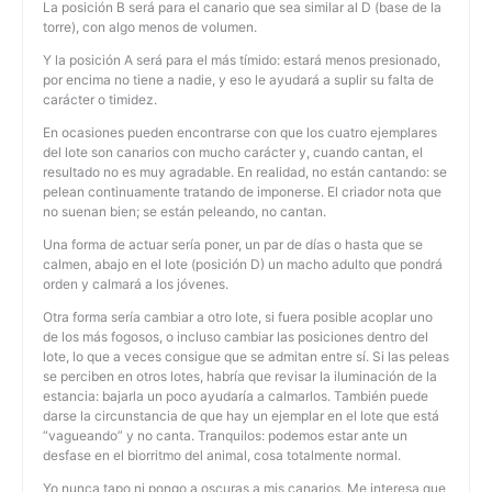
La posición B será para el canario que sea similar al D (base de la
torre), con algo menos de volumen.
Y la posición A será para el más tímido: estará menos presionado,
por encima no tiene a nadie, y eso le ayudará a suplir su falta de
carácter o timidez.
En ocasiones pueden encontrarse con que los cuatro ejemplares
del lote son canarios con mucho carácter y, cuando cantan, el
resultado no es muy agradable. En realidad, no están cantando: se
pelean continuamente tratando de imponerse. El criador nota que
no suenan bien; se están peleando, no cantan.
Una forma de actuar sería poner, un par de días o hasta que se
calmen, abajo en el lote (posición D) un macho adulto que pondrá
orden y calmará a los jóvenes.
Otra forma sería cambiar a otro lote, si fuera posible acoplar uno
de los más fogosos, o incluso cambiar las posiciones dentro del
lote, lo que a veces consigue que se admitan entre sí. Si las peleas
se perciben en otros lotes, habría que revisar la iluminación de la
estancia: bajarla un poco ayudaría a calmarlos. También puede
darse la circunstancia de que hay un ejemplar en el lote que está
“vagueando” y no canta. Tranquilos: podemos estar ante un
desfase en el biorritmo del animal, cosa totalmente normal.
Yo nunca tapo ni pongo a oscuras a mis canarios. Me interesa que