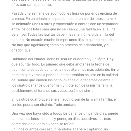
ofrezcan su mejor canto.
Pasada una semana de acomodo, es hora de ponerlos encima de
la mesa. En un principio se pueden poner un par de lotes a la vez;
se animarán unos a otros y empezarán a cantar, con un separador
entre los dos lotes para que no se vean y una tablita en la jaulita
de arriba. Todas las jaulitas deben llevar el número de anilla del
canario. No estarán mucho tiempo: unos diez o quince minutos.
No hay que agobiarlos; están en proceso de adaptación, y el
criador igual.
Hablando del criador: debe buscar un cuaderno y un lápiz. Hay
que apuntar todo. Lo primero que debe anotar es la fecha de
nacimiento de cada canario; la necesitaremos más adelante. En lo
primero que vamos a poner nuestra atención es solo en la calidad
del sonido que emiten los ocho jóvenes que tenemos delante. Si
los cuatro canarios que forman un lote son de la misma familia,
posiblemente el tono de sus voces será muy similar.
Si los otros cuatro que tiene al lado no son de la misma familia, el
sonido podría ser distinto. Todo anotado.
Una vez que haya oído a todos los canarios un par de días, puede
cambiar los lotes iniciales y poner, en días sucesivos, los más
parecidos en cuanto a voces se refiere.
En unos cuantos días escuchándolos acabará captando sin