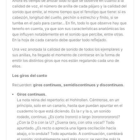
Ahora es tiempo de anotar todo lo que se observe en cuanto a la
calidad de voz, el número de anilla de cada pájaro y la calidad del
sonido que emite, al mismo tiempo que el fenotipo que tiene: si es
cabezón, longitud del cuello, pechón o estrecho y finito, si se
tumba en el palo para cantar… En fin, todo lo que observe hay que
tenerlo en cuenta, ya que son sus características anatómicas las
que influyen notablemente en el sonido que percibe, entre otras.
En la hoja de cada canario debe quedar todo reflejado.
Una vez anotada la calidad de sonido de todos los ejemplares y
sus anillas, ha llegado el momento de centrarse en la forma de
emitir los distintos giros que nos están regalando cada uno de
ellos.
Los giros del canto
Recuerden:
giros continuos, semidiscontinuos y discontinuos
.
Giros continuos.
La nota reina del repertorio: el Hohlrollen. Céntrense, en un
principio, solo en un canario, hasta que puedan apuntar en el
cuaderno lo que está diciendo. Es la r y la o, un sonido
rodado, continuo. ¿Es corto (rororo) o largo (rororororororo)?
¿Con la O o con la U? ¿Suena raro, con otra vocal? Todo
apuntado. ¿Es recto o aprecia una ligera oscilación hacia
abajo, o lo ondula? Todo apuntado. A continuación, cambiará
el sonido: probablemente será más ronco; se percibe más la