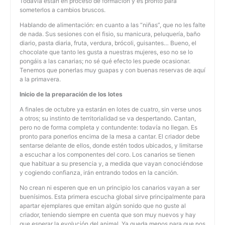
Todavía están en proceso de formación y es pronto para
someterlos a cambios bruscos.
Hablando de alimentación: en cuanto a las “niñas”, que no les falte
de nada. Sus sesiones con el fisio, su manicura, peluquería, baño
diario, pasta diaria, fruta, verdura, brócoli, guisantes… Bueno, el
chocolate que tanto les gusta a nuestras mujeres, eso no se lo
pongáis a las canarias; no sé qué efecto les puede ocasionar.
Tenemos que ponerlas muy guapas y con buenas reservas de aquí
a la primavera.
Inicio de la preparación de los lotes
A finales de octubre ya estarán en lotes de cuatro, sin verse unos
a otros; su instinto de territorialidad se va despertando. Cantan,
pero no de forma completa y contundente: todavía no llegan. Es
pronto para ponerlos encima de la mesa a cantar. El criador debe
sentarse delante de ellos, donde estén todos ubicados, y limitarse
a escuchar a los componentes del coro. Los canarios se tienen
que habituar a su presencia y, a medida que vayan conociéndose
y cogiendo confianza, irán entrando todos en la canción.
No crean ni esperen que en un principio los canarios vayan a ser
buenísimos. Esta primera escucha global sirve principalmente para
apartar ejemplares que emitan algún sonido que no guste al
criador, teniendo siempre en cuenta que son muy nuevos y hay
que esperar la evolución del animal. Ya queda menos para que nos