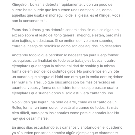
Klingelroll. Lo van a detectar rápidamente, y con un poco de
suerte hasta puede que les suenen unas campanillas, como
aquellas que usaba el monaguillo de la iglesia: es el Klingel, vocal I
con la consonante L.
Estos dos últimos giros deberán ser emitidos sin que se oigan en
exceso sobre el resto del tono general; mejor que estén, pero más
bien bajitos, sin destacar. Si se emiten con volumen superior,
corren el riesgo de percibirse como sonidos agudos, no deseados.
Anotando todo lo que perciban lo necesitarán para luego formar
los equipos. La finalidad de todo este trabajo es buscar cuatro
ejemplares que tengan la misma calidad de sonido y la misma
forma de emisión de los distintos giros. No pondremos en un lote
un canario que alargue el Hohl con otro que lo emita cortito; deben
ser muy similares. Lo que buscamos son los más parecidos en
cuanto a voces y forma de emisión: tenemos que buscar cuatro
ejemplares que suenen como si solo estuviera cantando uno.
No olviden que lograr una obra de arte, como es el canto de un
Roller, formar un buen coro, no está al alcance de todos. Es más
bien difícil, tanto para los canarios como para el canaricultor. No
hay que desanimarse.
En unos días escuchando sus canarios y anotando en el cuaderno,
ya sí pueden pensar en cambiar algún ejemplar que claramente