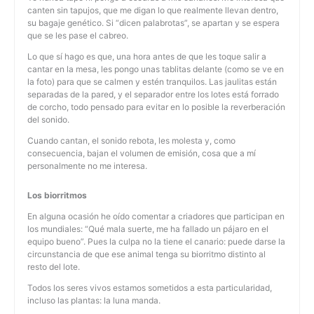
canten sin tapujos, que me digan lo que realmente llevan dentro,
su bagaje genético. Si “dicen palabrotas”, se apartan y se espera
que se les pase el cabreo.
Lo que sí hago es que, una hora antes de que les toque salir a
cantar en la mesa, les pongo unas tablitas delante (como se ve en
la foto) para que se calmen y estén tranquilos. Las jaulitas están
separadas de la pared, y el separador entre los lotes está forrado
de corcho, todo pensado para evitar en lo posible la reverberación
del sonido.
Cuando cantan, el sonido rebota, les molesta y, como
consecuencia, bajan el volumen de emisión, cosa que a mí
personalmente no me interesa.
Los biorritmos
En alguna ocasión he oído comentar a criadores que participan en
los mundiales: “Qué mala suerte, me ha fallado un pájaro en el
equipo bueno”. Pues la culpa no la tiene el canario: puede darse la
circunstancia de que ese animal tenga su biorritmo distinto al
resto del lote.
Todos los seres vivos estamos sometidos a esta particularidad,
incluso las plantas: la luna manda.